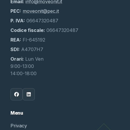
Email:
info@moveonit.it
PEC:
moveonit@pec.it
P. IVA:
06647320487
Codice fiscale:
06647320487
REA:
FI-645192
SDI:
A4707H7
Orari:
Lun Ven
9:00-13:00
14:00-18:00
Menu
Privacy