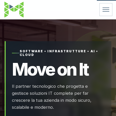
Home
Servizi
SOFTWARE • INFRASTRUTTURE • AI •
CLOUD
Chi Siamo
Move on It
Contatti
Il partner tecnologico che progetta e
FAQ
gestisce soluzioni IT complete per far
crescere la tua azienda in modo sicuro,
Support
scalabile e moderno.