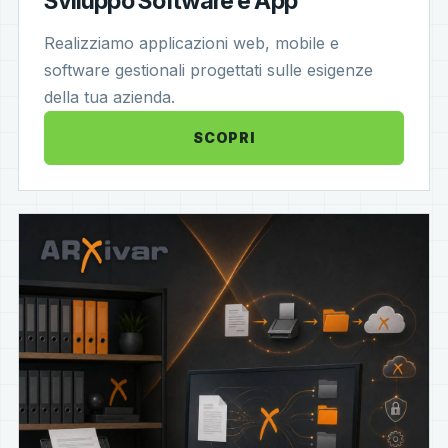
Sviluppo Software e App
Realizziamo applicazioni web, mobile e
software gestionali progettati sulle esigenze
della tua azienda.
SCOPRI