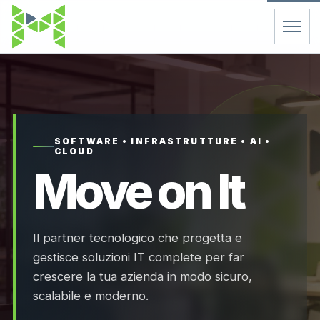
Home
Servizi
SOFTWARE • INFRASTRUTTURE • AI •
CLOUD
Chi Siamo
Move on It
Contatti
Il partner tecnologico che progetta e
FAQ
gestisce soluzioni IT complete per far
crescere la tua azienda in modo sicuro,
Support
scalabile e moderno.