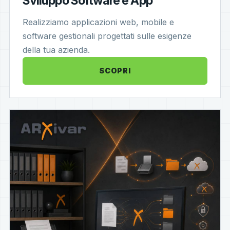
Sviluppo Software e App
Realizziamo applicazioni web, mobile e
software gestionali progettati sulle esigenze
della tua azienda.
SCOPRI