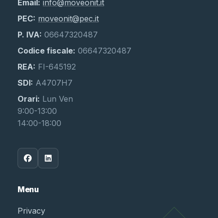
Email:
info@moveonit.it
PEC:
moveonit@pec.it
P. IVA:
06647320487
Codice fiscale:
06647320487
REA:
FI-645192
SDI:
A4707H7
Orari:
Lun Ven
9:00-13:00
14:00-18:00
Menu
Privacy