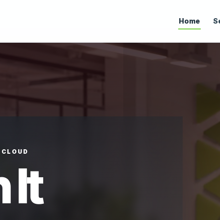
Home
S
• CLOUD
 It